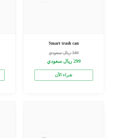
Smart trash can
349
ريال سعودي
299
ريال سعودي
شراء الآن